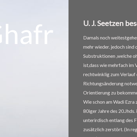
Ghafr
U. J. Seetzen be
Damals noch weitestgehend
mehr wieder. jedoch sind
Substruktionen ,welche o
ist,dass wie mehrfach im
rechtwinklig zum Verlauf 
Richtungsänderung notwen
Orientierung zu bekomme
Wie schon am Wadi Ezra z
80iger Jahre des 20.Jhds. 
unterirdisch entlang des
zusätzlich zerstört. (In 