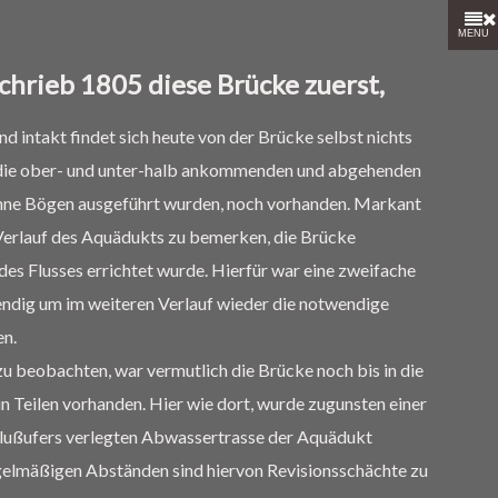
MENU
schrieb 1805 diese Brücke zuerst,
 intakt findet sich heute von der Brücke selbst nichts
 die ober- und unter-halb ankommenden und abgehenden
hne Bögen ausgeführt wurden, noch vorhanden. Markant
 Verlauf des Aquädukts zu bemerken, die Brücke
des Flusses errichtet wurde. Hierfür war eine zweifache
dig um im weiteren Verlauf wieder die notwendige
n.
u beobachten, war vermutlich die Brücke noch bis in die
in Teilen vorhanden. Hier wie dort, wurde zugunsten einer
 Flußufers verlegten Abwassertrasse der Aquädukt
regelmäßigen Abständen sind hiervon Revisionsschächte zu